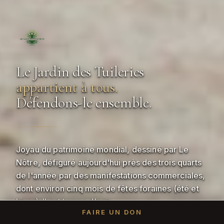
Le Jardin des Tuileries
appartient à tous.
Défendons-le ensemble.
Joyau du patrimoine mondial, dessiné par Le
Nôtre, défiguré aujourd'hui près des trois quarts
de l'année par des manifestations commerciales,
dont environ cinq mois de fêtes foraines (été et
hiver). Il est temps d'agir.
DÉFILEZ
FAIRE UN DON